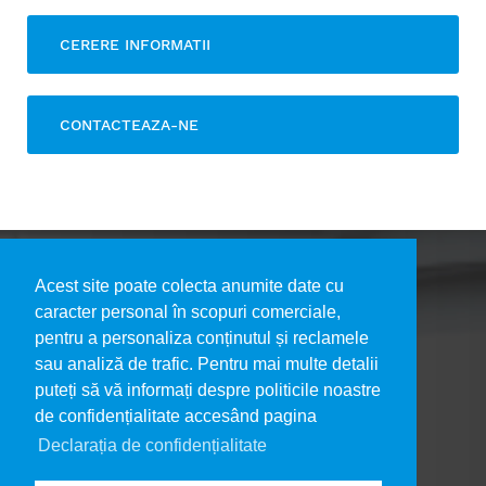
CERERE INFORMATII
CONTACTEAZA-NE
Acest site poate colecta anumite date cu
caracter personal în scopuri comerciale,
pentru a personaliza conținutul și reclamele
DESPRE NOI
sau analiză de trafic. Pentru mai multe detalii
PORTOFOLIU LUCRĂRI
puteți să vă informați despre politicile noastre
DECLARAȚIA DE CONFIDENȚIALITATE
de confidențialitate accesând pagina
CONTACT
Declarația de confidențialitate