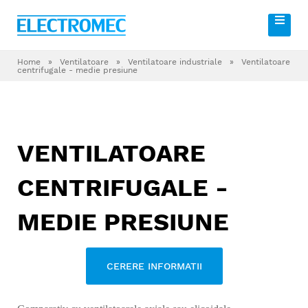
Home
»
Ventilatoare
»
Ventilatoare industriale
»
Ventilatoare
centrifugale - medie presiune
VENTILATOARE
CENTRIFUGALE -
MEDIE PRESIUNE
CERERE INFORMATII