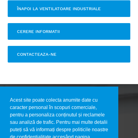
ÎNAPOI LA VENTILATOARE INDUSTRIALE
CERERE INFORMATII
CONTACTEAZA-NE
Acest site poate colecta anumite date cu
caracter personal în scopuri comerciale,
pentru a personaliza conținutul și reclamele
DESPRE NOI
sau analiză de trafic. Pentru mai multe detalii
PORTOFOLIU LUCRĂRI
puteți să vă informați despre politicile noastre
DECLARAȚIA DE CONFIDENȚIALITATE
de confidențialitate accesând pagina