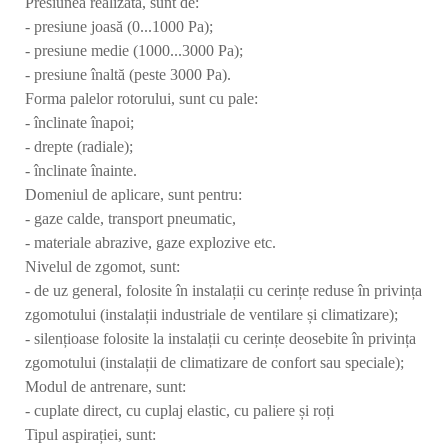
Presiunea realizată, sunt de:
- presiune joasă (0...1000 Pa);
- presiune medie (1000...3000 Pa);
- presiune înaltă (peste 3000 Pa).
Forma palelor rotorului, sunt cu pale:
- înclinate înapoi;
- drepte (radiale);
- înclinate înainte.
Domeniul de aplicare, sunt pentru:
- gaze calde, transport pneumatic,
- materiale abrazive, gaze explozive etc.
Nivelul de zgomot, sunt:
- de uz general, folosite în instalații cu cerințe reduse în privința
zgomotului (instalații industriale de ventilare și climatizare);
- silențioase folosite la instalații cu cerințe deosebite în privința
zgomotului (instalații de climatizare de confort sau speciale);
Modul de antrenare, sunt:
- cuplate direct, cu cuplaj elastic, cu paliere și roți
Tipul aspirației, sunt: