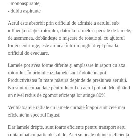
- monoaspirante,
- dublu aspirante
Aerul este absorbit prin orificiul de admisie a aerului sub
influența rotației rotorului, datorită formelor speciale de lamele,
de asemenea, dobândește o mișcare de rotație și, cu ajutorul
forței centrifuge, este aruncat într-un unghi drept până la
orificiul de evacuare.
Lamele pot avea forme diferite și amplasare în raport cu axa
rotorului. În primul caz, lamele sunt îndoite înapoi.
Productivitatea în mare măsură depinde de presiunea aerului.
Nu sunt recomandate pentru lucrul cu aerul poluat. Menținând
un nivel redus de zgomot eficiența lor atinge 80%.
Ventilatoarele radiale cu lamele curbate înapoi sunt cele mai
eficiente în spectrul îngust.
Dar lamele drepte, sunt foarte eficiente pentru transport aeru
contaminat cu particule solide. Aici se poate obține o eficiență