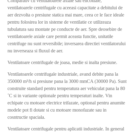
Comparativ cu ventilatoarele axiale sau elicoidale,
ventilatoarele centrifugale cu aceeasi capacitate a debitului de
aer dezvolta o presiune statica mai mare, ceea ce le face ideale
pentru folosirea lor in sisteme de ventilatie ce utilizeaza
tubulatura sau montate pe conducte de aer. Spre deosebire de
ventilatoarele axiale care permit aceasta functie, unitatile
centrifuge nu sunt reversibile; inversarea directiei ventilatorului
nu inverseaza si fluxul de aer.
Ventilatoare centrifugale de joasa, medie si inalta presiune.
Ventilatoarele centrifugale industriale, avand debite pana la
350000 m³/h si presiune pana la 3000 mmCA (30000 Pa). Sunt
construite standard pentru temperatura aer vehiculat pana la 80
˚C si in variante optionale pentru temperaturi inalte. Vin
echipate cu motoare electrice trifazate, optional pentru anumite
modele pot fi dotate si cu motoare monofazate sau in
cosntructie spaciala.
Ventilatoare centrifugale pentru aplicatii industriale. In general