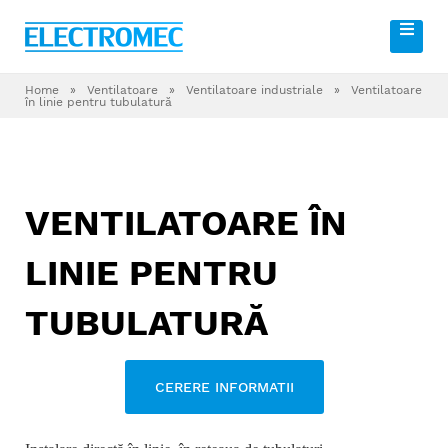
Home
»
Ventilatoare
»
Ventilatoare industriale
»
Ventilatoare
în linie pentru tubulatură
VENTILATOARE ÎN
LINIE PENTRU
TUBULATURĂ
CERERE INFORMATII