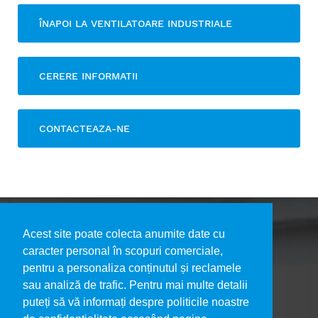
ÎNAPOI LA VENTILATOARE INDUSTRIALE
CERERE INFORMATII
CONTACTEAZA-NE
Acest site poate colecta anumite date cu
caracter personal în scopuri comerciale,
pentru a personaliza conținutul și reclamele
DESPRE NOI
sau analiză de trafic. Pentru mai multe detalii
PORTOFOLIU LUCRĂRI
puteți să vă informați despre politicile noastre
DECLARAȚIA DE CONFIDENȚIALITATE