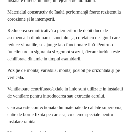
Instalare directă în linie, în rețeaua de tubulaturi.
Materialul constructiv de înaltă performanță foarte rezistent la
coroziune și la intemperii.
Reducerea semnificativă a pierderilor de debit duce de
asemenea la diminuarea sunetului și, corelat cu designul care
reduce vibrațiile, se ajunge la o funcționare lină. Pentru o
functionare in siguranta si zgomot scazut, fiecare turbina este
echilibrata dinamic in timpul asamblarii.
Poziție de montaj variabilă, montaj posibil pe orizontală și pe
verticală.
Ventilatoare centrifugae/axiale in linie sunt utilizate in instalatii
de ventilare pentru introducerea sau extractia aerului.
Carcasa este confectionata din materiale de calitate superioara,
cutie de borne fixata pe carcasa, cu cleme speciale pentru
instalare rapida.