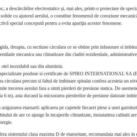
, a descărcărilor electrostatice şi, mai ales, printr-o proiectare de speci
or solide cu ajutorul aerului, o constitue fenomenul de coroziune mecanic
ctivă special concepută pentru a evita apariţia acestor fenomene.
da, dreapta, cu sectiune circulara ce se obtine prin infasurare si imbinare
 ventilatie mecanica sau climatizare din cladiri rezidentiale, administrativ
n otel inoxidabil sau din aluminiu.
je specializate produse si certificate de SPIRO INTERNATIONAL SA (Elvet
a circulara precum si faltul de imbinare spiralat confera acesteia un nivel 
mite trecerea aerului fara a simti pierderi de presiune statica. De asemen
a 6 m), asta ducand la micsorarea pierderilor de presiune datorate imbin
u asigurarea etansarii: aplicarea pe capetele fiecarei piese a unei garnit
itului de aer ce ajunge în incaperile climatizate, inrautatirea calitatii aer
nergie.
nfera sistemului clasa maxima D de etanseitate, recomandata mai ales in c