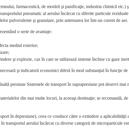
mnului, farmaceutică, de morărit şi panificaţie, industria chimică etc.) ş
ansportului pneumatic al aerului încărcat cu diferite particule reziduale 
elor pulverulente şi granulare, prin antrenarea lor într-un curent de aer.
rezentând o serie de avantaje:
afecta mediul exterior;
izare;
indere şi explozie, caz în care se utilizează sisteme închise cu gaze inert
cesară şi indicatorii economici diferă în mod substanţial în funcţie de r
înaltă presiune Sistemele de transport în suprapresiune pot deservi mai m
materialelor din mai multe locuri, la aceeaşi destinaţie; se recomandă, de
nsport în depresiune), ceea ce conduce către o extindere a aplicabilităţii a
în transportul aerului încărcat cu diverse categorii de microparticule este