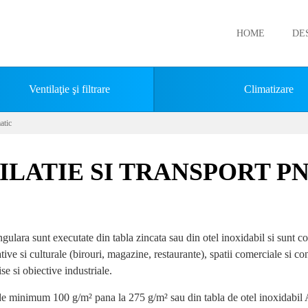
HOME
DE
Ventilaţie şi filtrare
Climatizare
atic
LATIE SI TRANSPORT P
gulara sunt executate din tabla zincata sau din otel inoxidabil si sunt con
rative si culturale (birouri, magazine, restaurante), spatii comerciale si co
se si obiective industriale.
nc de minimum 100 g/m² pana la 275 g/m² sau din tabla de otel inoxidabi