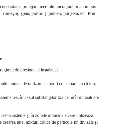
i necesitatea protejării mediului inconjurător au impus
- rumeguş, şpan, prafuri şi pulberi, porţelan, etc. Prin
e.
egimul de presiune al instalaţiei.
ulte puncte de utilizare ce pot fi colectoare cu ciclon,
 asemenea, în cazul substanţelor toxice, urât mirositoare
cestor sisteme şi în zonele industriale care utilizează
 crearea unei mixturi critice de particule fin divizate şi