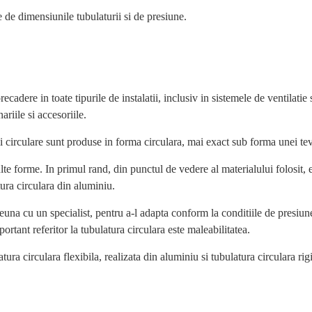
de dimensiunile tubulaturii si de presiune.
ecadere in toate tipurile de instalatii, inclusiv in sistemele de ventilatie 
ariile si accesoriile.
ii circulare sunt produse in forma circulara, mai exact sub forma unei t
te forme. In primul rand, din punctul de vedere al materialului folosit, e
tura circulara din aluminiu.
euna cu un specialist, pentru a-l adapta conform la conditiile de presiune 
ortant referitor la tubulatura circulara este maleabilitatea.
tura circulara flexibila, realizata din aluminiu si tubulatura circulara rig