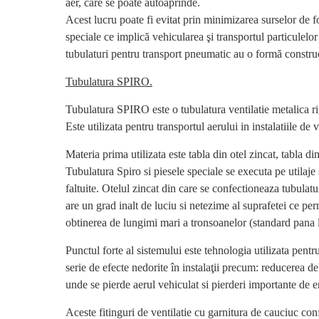
aer, care se poate autoaprinde.
Acest lucru poate fi evitat prin minimizarea surselor de foc
speciale ce implică vehicularea şi transportul particulel
tubulaturi pentru transport pneumatic au o formă constru
Tubulatura SPIRO.
Tubulatura SPIRO este o tubulatura ventilatie metalica rigi
Este utilizata pentru transportul aerului in instalatiile de
Materia prima utilizata este tabla din otel zincat, tabla di
Tubulatura Spiro si piesele speciale se executa pe utila
faltuite. Otelul zincat din care se confectioneaza tubulatur
are un grad inalt de luciu si netezime al suprafetei ce per
obtinerea de lungimi mari a tronsoanelor (standard pana l
Punctul forte al sistemului este tehnologia utilizata pentr
serie de efecte nedorite în instalaţii precum: reducerea deb
unde se pierde aerul vehiculat si pierderi importante de e
Aceste fitinguri de ventilatie cu garnitura de cauciuc co