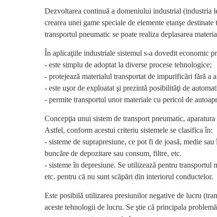
Dezvoltarea continuă a domeniului industrial (industria le
crearea unei game speciale de elemente etanşe destinate tr
transportul pneumatic se poate realiza deplasarea material
În aplicaţiile industriale sistemul s-a dovedit economic p
- este simplu de adoptat la diverse procese tehnologice;
- protejează materialul transportat de impurificări fără a 
- este uşor de exploatat şi prezintă posibilităţi de automat
- permite transportul unor materiale cu pericol de autoapr
Concepţia unui sistem de transport pneumatic, aparatura ne
Astfel, conform acestui criteriu sistemele se clasifica în:
- sisteme de suprapresiune, ce pot fi de joasă, medie sau 
buncăre de depozitare sau consum, filtre, etc.
- sisteme în depresiune. Se utilizează pentru transportul 
etc. pentru că nu sunt scăpări din interiorul conductelor.
Este posibilă utilizarea presiunilor negative de lucru (tra
aceste tehnologii de lucru. Se ştie că principala problemă 