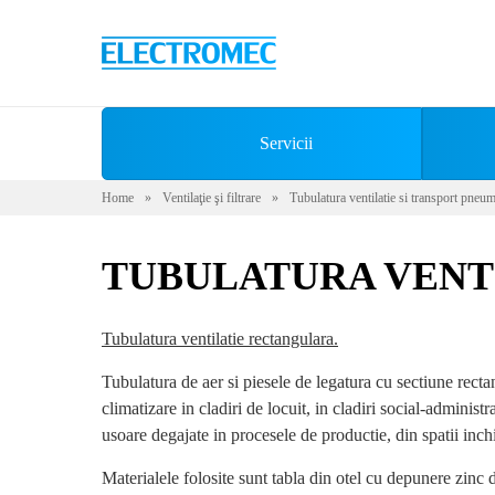
Servicii
Home
»
Ventilaţie şi filtrare
»
Tubulatura ventilatie si transport pneum
TUBULATURA VENTI
Tubulatura ventilatie rectangulara.
Tubulatura de aer si piesele de legatura cu sectiune rectan
climatizare in cladiri de locuit, in cladiri social-administ
usoare degajate in procesele de productie, din spatii inchi
Materialele folosite sunt tabla din otel cu depunere zi