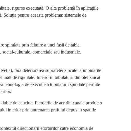
alitate, riguros executată. O alta problemă în aplicaţiile
ă. Soluţia pentru aceasta problema: sistemele de
 spiralata prin faltuire a unei fasii de tabla.
e, social-culturale, comerciale sau industriale.
ia), fara deteriorarea suprafetei zincate la imbinarile
inalt de rigiditate. Interiorul tubulaturii din otel zincat
ea tehnologia de executie a tubulaturii spiralate permite
arilor.
uri duble de cauciuc. Pierderile de aer din canale produc o
ului interior prin antrenarea prafului depus in spatiile
ontextul directionarii eforturilor catre economia de