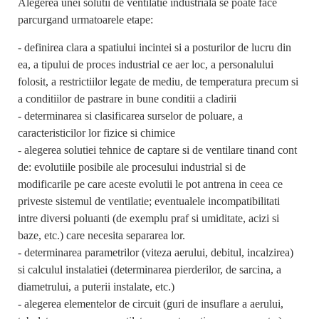
Alegerea unei solutii de ventilatie industriala se poate face
parcurgand urmatoarele etape:
- definirea clara a spatiului incintei si a posturilor de lucru din
ea, a tipului de proces industrial ce aer loc, a personalului
folosit, a restrictiilor legate de mediu, de temperatura precum si
a conditiilor de pastrare in bune conditii a cladirii
- determinarea si clasificarea surselor de poluare, a
caracteristicilor lor fizice si chimice
- alegerea solutiei tehnice de captare si de ventilare tinand cont
de: evolutiile posibile ale procesului industrial si de
modificarile pe care aceste evolutii le pot antrena in ceea ce
priveste sistemul de ventilatie; eventualele incompatibilitati
intre diversi poluanti (de exemplu praf si umiditate, acizi si
baze, etc.) care necesita separarea lor.
- determinarea parametrilor (viteza aerului, debitul, incalzirea)
si calculul instalatiei (determinarea pierderilor, de sarcina, a
diametrului, a puterii instalate, etc.)
- alegerea elementelor de circuit (guri de insuflare a aerului,