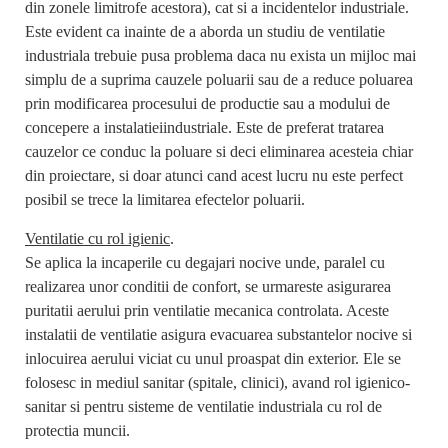
din zonele limitrofe acestora), cat si a incidentelor industriale.
Este evident ca inainte de a aborda un studiu de ventilatie
industriala trebuie pusa problema daca nu exista un mijloc mai
simplu de a suprima cauzele poluarii sau de a reduce poluarea
prin modificarea procesului de productie sau a modului de
concepere a instalatieiindustriale. Este de preferat tratarea
cauzelor ce conduc la poluare si deci eliminarea acesteia chiar
din proiectare, si doar atunci cand acest lucru nu este perfect
posibil se trece la limitarea efectelor poluarii.
Ventilatie cu rol igienic
.
Se aplica la incaperile cu degajari nocive unde, paralel cu
realizarea unor conditii de confort, se urmareste asigurarea
puritatii aerului prin ventilatie mecanica controlata. Aceste
instalatii de ventilatie asigura evacuarea substantelor nocive si
inlocuirea aerului viciat cu unul proaspat din exterior. Ele se
folosesc in mediul sanitar (spitale, clinici), avand rol igienico-
sanitar si pentru sisteme de ventilatie industriala cu rol de
protectia muncii.