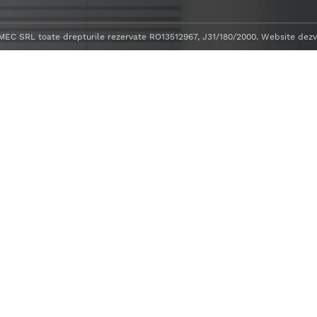
C SRL toate drepturile rezervate RO13512967, J31/180/2000. Website dezv