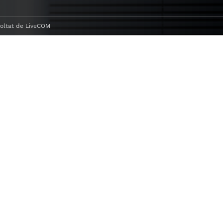
oltat de
LiveCOM