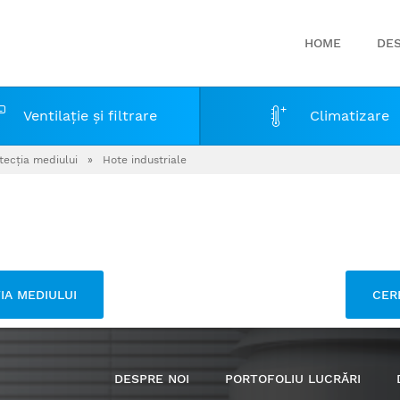
HOME
DES
Ventilaţie şi filtrare
Climatizare
otecţia mediului
»
Hote industriale
ŢIA MEDIULUI
CER
DESPRE NOI
PORTOFOLIU LUCRĂRI