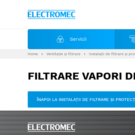
Servicii
Home
»
Ventilaţie şi filtrare
»
Instalaţii de filtrare şi pr
FILTRARE VAPORI D
ÎNAPOI LA INSTALAŢII DE FILTRARE ŞI PROTEC