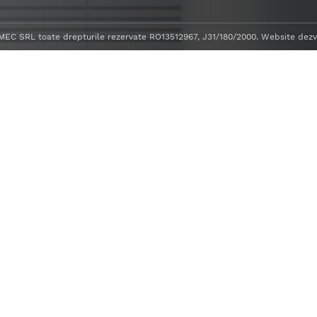
C SRL toate drepturile rezervate RO13512967, J31/180/2000. Website dezv