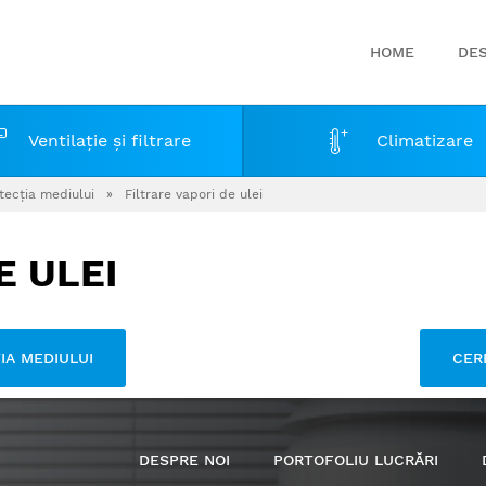
HOME
DES
Ventilaţie şi filtrare
Climatizare
otecţia mediului
»
Filtrare vapori de ulei
E ULEI
ŢIA MEDIULUI
CER
DESPRE NOI
PORTOFOLIU LUCRĂRI