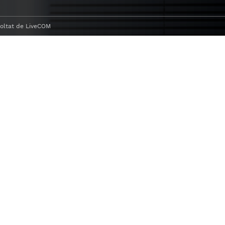
oltat de
LiveCOM