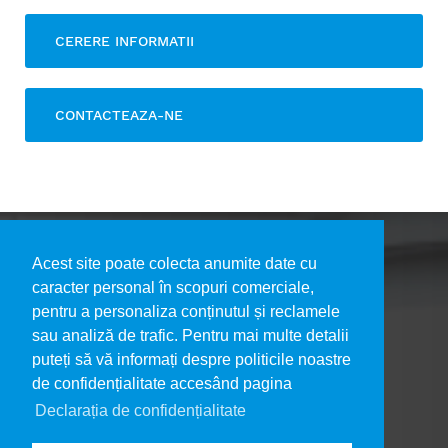
CERERE INFORMATII
CONTACTEAZA-NE
Acest site poate colecta anumite date cu
caracter personal în scopuri comerciale,
pentru a personaliza conținutul și reclamele
DESPRE NOI
sau analiză de trafic. Pentru mai multe detalii
PORTOFOLIU LUCRĂRI
puteți să vă informați despre politicile noastre
DECLARAȚIA DE CONFIDENȚIALITATE
de confidențialitate accesând pagina
CONTACT
Declarația de confidențialitate